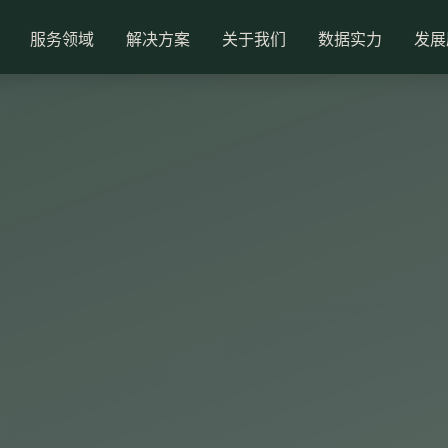
服务领域
解决方案
关于我们
数据实力
发展