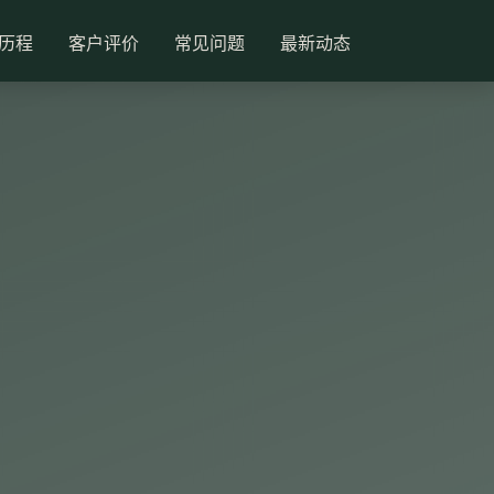
历程
客户评价
常见问题
最新动态