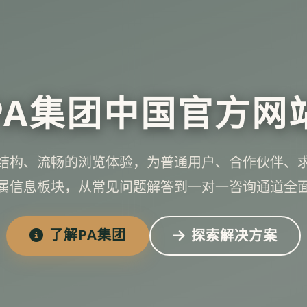
PA集团中国官方网
结构、流畅的浏览体验，为普通用户、合作伙伴、
属信息板块，从常见问题解答到一对一咨询通道全
了解PA集团
探索解决方案