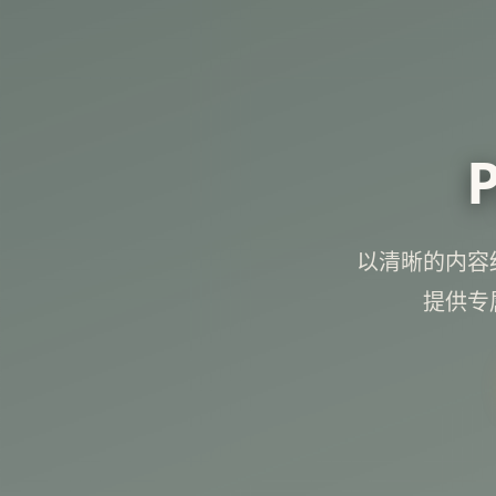
以清晰的内容
提供专